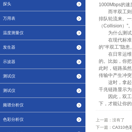
探头
1000Mbps
而半双工则像
万用表
排队轮流来。一
（Collis
温度测量仪
为什么测试仪
在现代标准的
的“半双工”隐患
发生器
在日常运维中，
的。比如，你把
示波器
此时，链路虽然
传输中产生冲突
测试仪
这时，拿起你
千兆链路显示为
测试仪
因此，双工模
下，才能让你的
频谱分析仪
色彩分析仪
上一篇：没有了
下一篇：
CA310