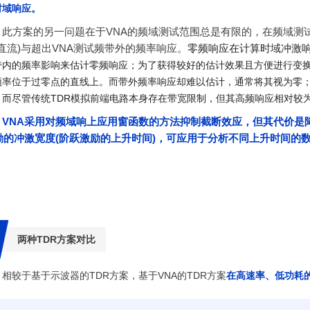
时域响应。
此方案的另一问题在于VNA的频域测试范围总是有限的，在频域测
(直流)与超出VNA测试频带外的频率响应。
零频响应在计算时域冲激
带内的频率影响来估计零频响应；为了获得较好的估计效果且方便进行变
频率位于过零点的直线上。而带外频率响应却难以估计，通常将其视为零
；而尽管传统TDR模拟前端电路本身存在带宽限制，但其高频响应相对较
VNA采用对频域响上应用窗函数的方法抑制截断效应，但其代价是
励的冲激宽度(阶跃激励的上升时间)，可应用于分析不同上升时间的
两种TDR方案对比
相较于基于示波器的TDR方案，基于VNA的TDR方案
在高速率、低功耗