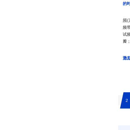
的
频
频
试
瓣
激
2