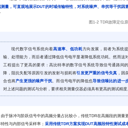
域测量，可直观地展示DUT的时域传输特性，对系统噪声、串扰等干扰因
图1-2 TDR故障定位
现代数字信号系统向着
高速率、低功耗
方向发展，前者为系统
输、处理能力，而后者通过降低信号电平显著降低系统功耗。然而这
工程提出了更高的要求：高比特率的数字信号系统导致信号通路间
降，阻抗失配等原因引发的发射与损耗将
引发更严重的信号失真
，因
合也将
产生更强的噪声干扰
。而信号电平的降低也
导致信噪比的进一
对上述问题的测试与分析，要求相关测量仪器必须具有更高的测试精度
由于脉冲与阶跃信号中的高频分量占比较小，传统TDR在高频段的测量
率特性与内部信号采样率；
采用传统TDR方案实现DUT高频段特性测试成