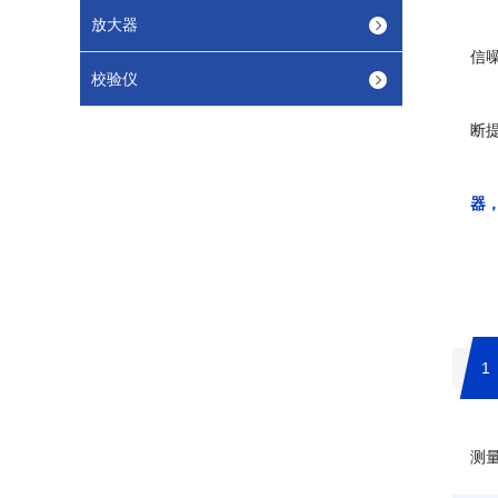
放大器
信
校验仪
断
器
1
测