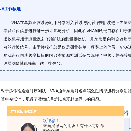
NA工作原理
VNA在单频正弦波激励下分别对入射波与反射(传输)波进行矢量
率及相位信息进行进一步计算与分析；因此在VNA测试端口存在用于
接收机与用于测量反射(传输)波的测量接收机，并采用定向耦合器用
向的行波信号。由于接收机总是仅需测量某单一频率上的信号，VNA
励源进行同步频率扫描的内部本振源将测试信号混频至中频，并在接
波器滤除其他频率上的干扰信号。
对于多传输通道时序测试，VNA通常采用对各单端激励情形进行分别进
计算中被抵消，规避了激励信号难以实现精确同步的问题。
欢迎您！
来自局域网的朋友！有什么可以帮