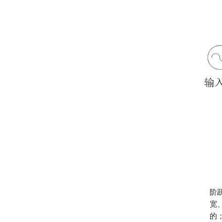
阶
宽
的