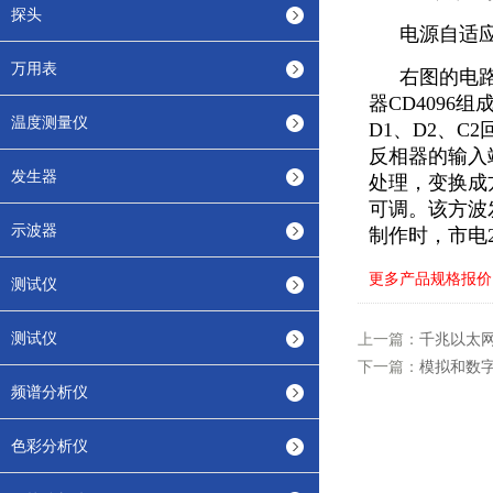
探头
电源自适
万用表
右图的电
器CD409
温度测量仪
D1、D2、C
反相器的输入
发生器
处理，变换成方
可调。该方波
示波器
制作时，市电2
更多产品规格报价
测试仪
测试仪
上一篇：
千兆以太
下一篇：
模拟和数
频谱分析仪
色彩分析仪