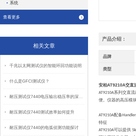
系统
查看更多
产品介绍：
相关文章
品牌
千兆以太网测试仪的智能环回功能说明
类型
什么是GFCI测试仪？
安柏AT9210A交
系列交直流
AT9210A
耐压测试仪7440电压输出稳压率的深度剖析
便。仪器的高压模
耐压测试仪7440测试效率如何提升
配备
AT9210A
Handler
特征
耐压测试仪7440的电弧侦测功能探讨
可以提供
AT9210A
5