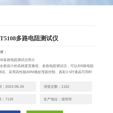
T5108多路电阻测试仪
述：
108多路电阻测试仪简介
8是全新设计的高精度宽量程、多路电阻测试仪，可以对8路电阻
测试。采用高性能ARM微处理器控制。真彩3.5吋液晶可同时
阻值，并且每个通道可以单独设置比较器，AT5108可以测试
0KΩ的电阻，显示位数30,000数。同时还具有标配的温度补偿
2023-06-26
浏览次数：1162
适应不同要求的测试。应用于自动化设备，加入了HANDLER
C接口)输出
：7135
生产地址：深圳市