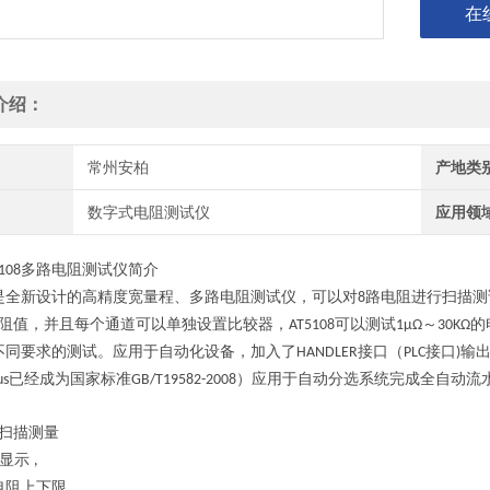
在
介绍：
常州安柏
产地类
数字式电阻测试仪
应用领
多路电阻测试仪
简介
108
是全新设计的高精度宽量程、多路电阻测试仪，可以对
路电阻进行扫描测
8
阻值，并且每个通道可以单独设置比较器，
可以测试
～
的
AT5108
1μΩ
30KΩ
不同要求的测试。应用于自动化设备，加入了
接口（
接口
输
HANDLER
PLC
)
已经成为国家标准
）应用于自动分选系统完成全自动流
us
GB/T19582-2008
扫描测量
显示
,
电阻上下限，