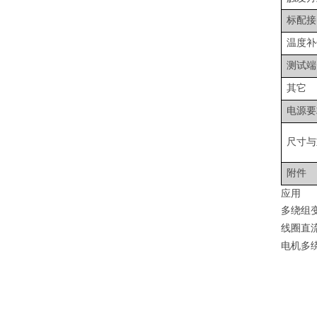
标配接
温度补
测试端
其它
电源要
尺寸与
附件
应用
多绕组
线圈直
电机多