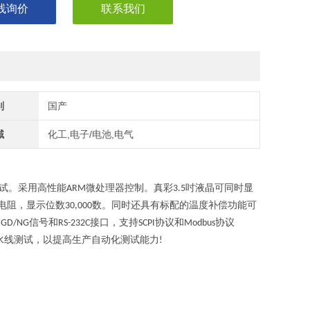
线询价
联系我们
别
国产
域
化工,电子/电池,电气
试。采用高性能
微处理器控制。真彩
吋液晶可同时显
ARM
3.5
电阻，显示位数
数。同时还具有标配的温度补偿功能可
30,000
出
信号和
接口，支持
协议和
协议
GD/NG
RS-232C
SCPI
Modbus
水线测试，以提高生产自动化测试能力
!