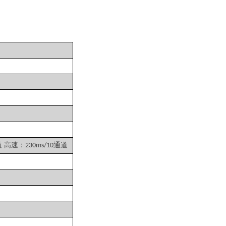
道 高速：
通道
230ms/10