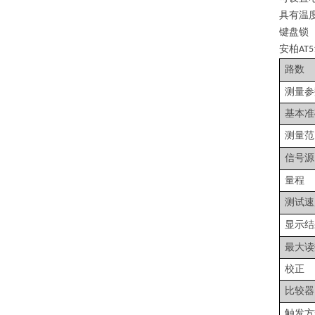
具有温
键盘锁
安柏
AT5
路数
测量参
基本准
测量范
信号源
量程
测试速
显示结
最大读
校正
比较器
触发方