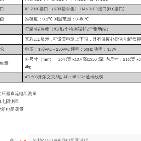
口
接口 （
指令集）
接口
接口
RS-232C
SCPI
HANDLER
(PLC
)
偿
准确度：
测温范围：
0.2℃
0~80℃
每路
端屏蔽（包括
个检测端和
个驱动端）
4
2
2
真彩
显示
可设置电阻上下限，具有温度补偿功能键盘锁
LCD
,
求
电压：
～
频率：
功率：
198VAC
250VAC
50Hz
15VA
外尺寸（
）：
宽
高
深
内尺寸：
宽
mm
264 (
)x107(
)x350 (
)
216(
)x8
重量
4kg
开尔文夹
组
通讯线缆
ATL503
8
ATL108 232c
变压器直流电阻测量
流电阻测量
绕组电阻测量
产品：