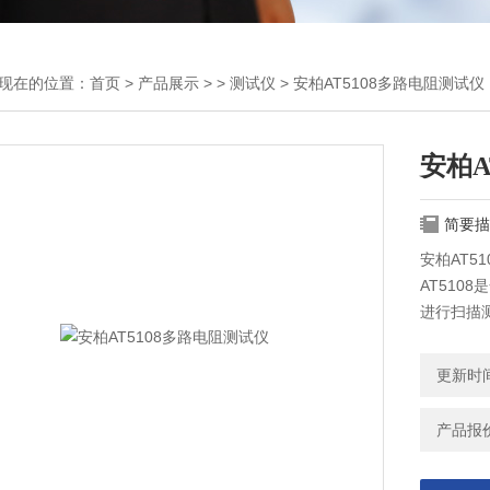
现在的位置：
首页
>
产品展示
> >
测试仪
> 安柏AT5108多路电阻测试仪
安柏A
简要描
安柏AT5
AT510
进行扫描
显示8路电
1μΩ～3
更新时间：
功能可以
接口（PL
产品报价