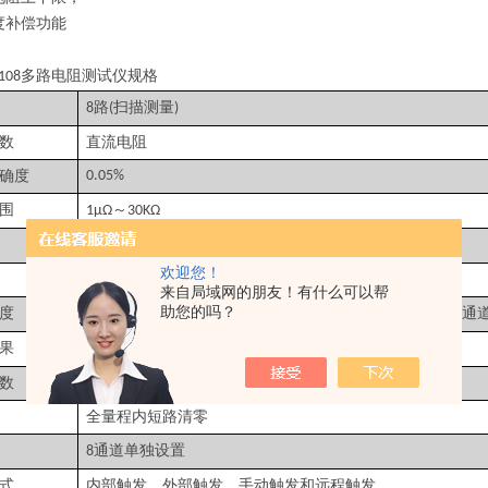
度补偿功能
多路电阻测试仪
规格
108
路
扫描测量
8
(
)
数
直流电阻
确度
0.05%
围
～
1μΩ
30KΩ
电流：
<1A
欢迎您！
自动和手动
来自局域网的朋友！有什么可以帮
助您的吗？
度
慢速：
通道 中速：
通道 快速：
通
3.4S/10
830ms/10
350ms/10
果
路直读显示
8
数
30,000
全量程内短路清零
通道单独设置
8
式
内部触发，外部触发，手动触发和远程触发