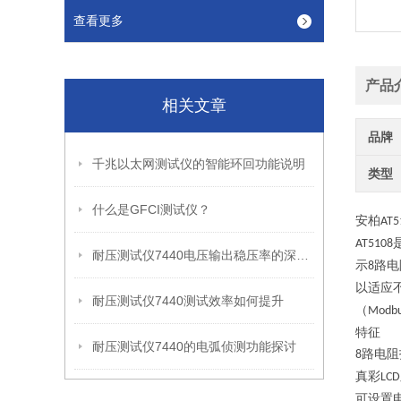
查看更多
产品
相关文章
品牌
千兆以太网测试仪的智能环回功能说明
类型
什么是GFCI测试仪？
安柏
AT5
AT5108
耐压测试仪7440电压输出稳压率的深度剖析
示
路电
8
以适应
耐压测试仪7440测试效率如何提升
（
Modb
特征
耐压测试仪7440的电弧侦测功能探讨
路电阻
8
真彩
LCD
可设置