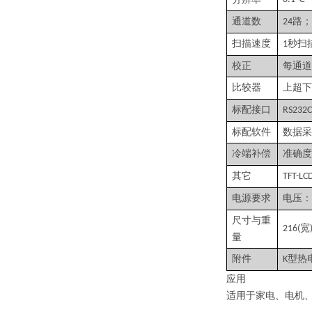
通道数
路；
24
扫描速度
秒扫
1
校正
每通道
比较器
上超下
标配接口
RS232C
标配软件
数据采
冷端补偿
准确度
其它
TFT-LC
电源要求
电压：
尺寸与重
宽
216(
量
附件
型热
K
应用
适用于家电、电机