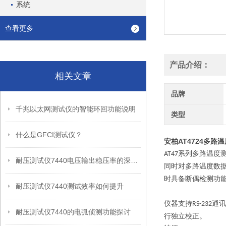
系统
查看更多
产品介绍：
相关文章
品牌
千兆以太网测试仪的智能环回功能说明
类型
什么是GFCI测试仪？
安柏AT4724多路
系列多路温度
AT47
耐压测试仪7440电压输出稳压率的深度剖析
同时对多路温度数
时具备断偶检测功
耐压测试仪7440测试效率如何提升
仪器支持
通讯
RS-232
耐压测试仪7440的电弧侦测功能探讨
行独立校正。