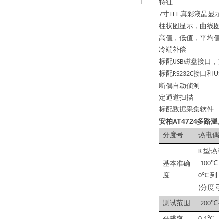
特征
寸
真彩液晶显
7
TFT
柱状图显示，曲线
高值，低值，平均
冷端补偿
标配
磁盘接口，
USB
标配
接口和
RS232C
U
断偶自动侦测
定通道扫描
标配数据采集软件
安柏AT4724多路
分度号
热电偶
型热
K
基本准确
-100℃
度
到
0℃
分度
(
测试范围
-200℃
分辨率
0.1℃