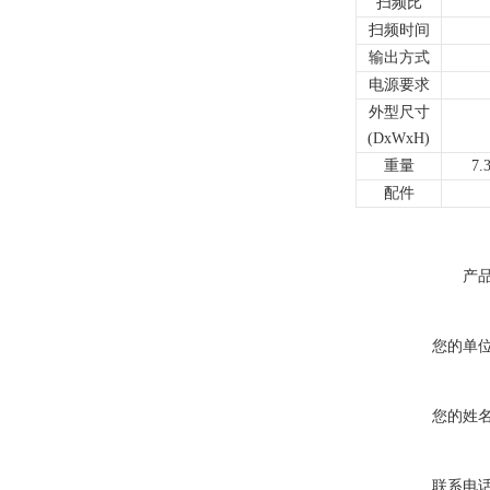
扫频比
扫频时间
输出方式
电源要求
外型尺寸
(DxWxH)
重量
7.
配件
产
您的单
您的姓
联系电