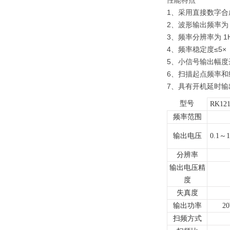
性能特点
1、采用直接数字合成
2、波形输出频率为 2
3、频率分辨率为 1H
4、频率稳定度≤5×
5、小信号输出幅度达 
6、扫描起点频率
7、具有开机延时
型号
RK12
频率范围
输出电压
0.1～1
分辨率
输出电压精
度
失真度
输出功率
2
扫频方式