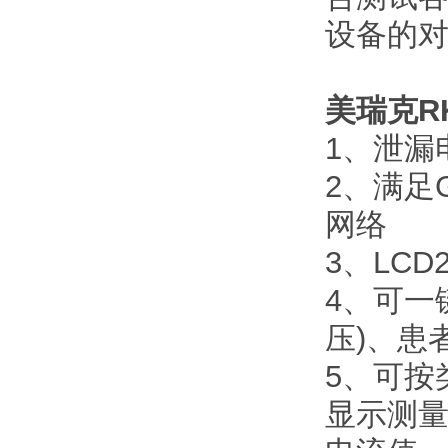
设备的对
美瑞克RK
1、泄漏
2、满足
网络
3、LCD
4、可一
压)、患
5、可按
显示测