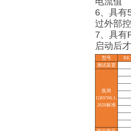
电流值
6、具有
过外部控
7、具有
启动后
型号
RK
测试装置
医用
GB9706.1-
2020标准
输出电压