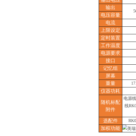
输出
5
电压容量
电流
上限设定
定时装置
工作温度
电源要求
接口
记忆组
屏幕
重量
17
仪器功耗
电源
随机标配
线RK0
附件
选配件
RK
加权功能