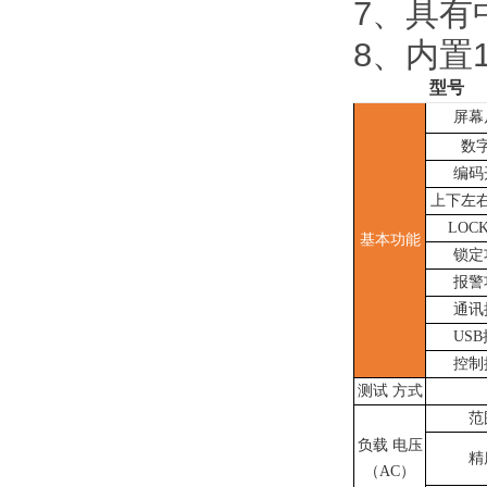
7、具有
8、内置16
型号
屏幕
数
编码
上下左
LOC
基本功能
锁定
报警
通讯
US
控制
测试
方式
范
负载
电压
精
（
AC）