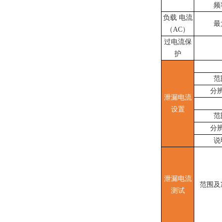
频
负载
电流
最
（
AC）
过电流保
护
范
分
泄漏电流
设置
范
分
说
泄漏电流
范围及
测试