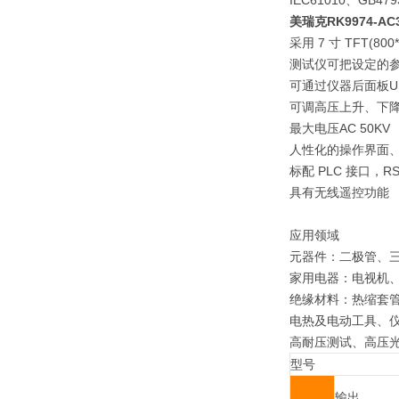
IEC61010、G
美瑞克RK9974-
采用 7 寸 TFT
测试仪可把设定的
可通过仪器后面板U
可调高压上升、下
最大电压AC 50KV
人性化的操作界面
标配 PLC 接口，RS
具有无线遥控功能
应用领域
元器件：二极管、
家用电器：电视机
绝缘材料：热缩套
电热及电动工具、
高耐压测试、高压
型号
输出