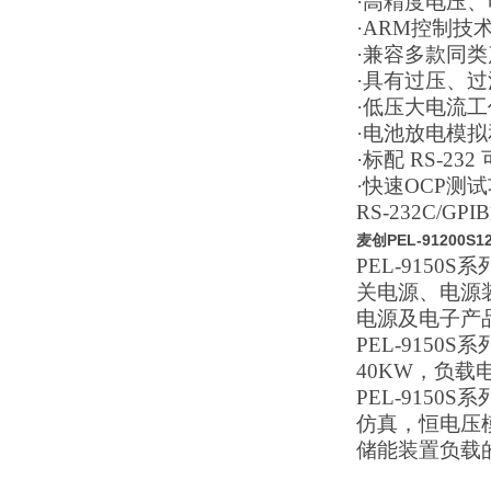
·高精度电压
·ARM控制技
·兼容多款同
·具有过压、
·低压大电流
·电池放电模
·标配 RS-23
·快速OCP测
RS-232C/G
麦创PEL-91200
PEL-915
关电源、电源
电源及电子产
PEL-915
40KW，负载
PEL-915
仿真，恒电压模
储能装置负载