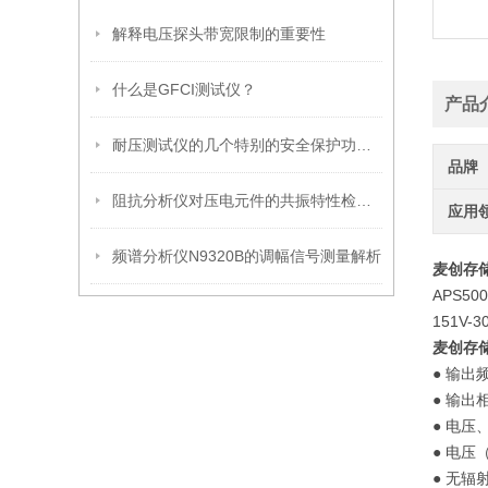
解释电压探头带宽限制的重要性
什么是GFCI测试仪？
产品
耐压测试仪的几个特别的安全保护功能说明
品牌
阻抗分析仪对压电元件的共振特性检查说明
应用
频谱分析仪N9320B的调幅信号测量解析
麦创存储
APS5
151V-
麦创存储
● 输出
● 输出
● 电
● 电
● 无