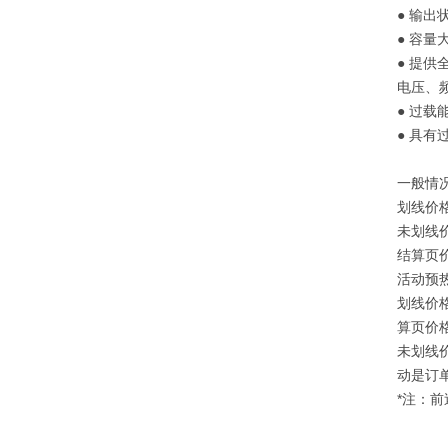
● 输
● 容
● 提
电压、
● 过
● 具
一般情
划线价
未划线
结算页
活动预
划线价
算页价
未划线
动是订
*注：