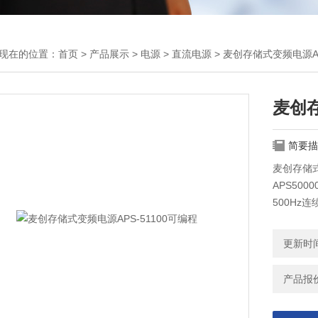
现在的位置：
首页
>
产品展示
>
电源
>
直流电源
> 麦创存储式变频电源AP
麦创存
简要描
麦创存储式
APS500
500Hz
档151V-
更新时间：
产品报