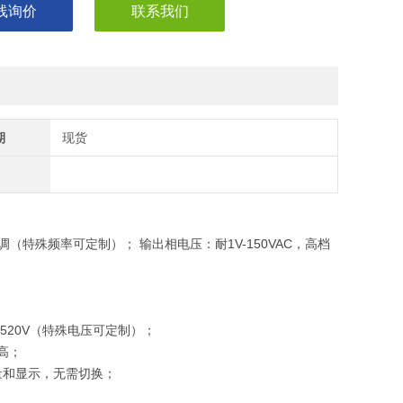
线询价
联系我们
期
现货
连续可调（特殊频率可定制）； 输出相电压：耐1V-150VAC，高档
1V-520V（特殊电压可定制）；
高；
量和显示，无需切换；