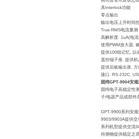
高亮度警示及状态
具Interlock功能
零点输出
输出电压上升时间
True RMS电流量测
高解析度: 1uA(电流
使用PWM放大器,
提供100组记忆, 
遥控端子座, 提供
提供后板输出座, 
接口: RS-232C, USB
固纬GPT-9904安
固纬电子高稳定性测试
子/电器产品或部件
GPT-9900系列
9903/9903A
系列机型提供交流5
待测物提供稳定之