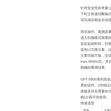
针对安全性的考量上
下时之快速切断输出电
试完成后都会自动
而在操作、观测及量
进入扫描模式观看此
设定起始时间，扫描
蓝色LCD显示幕，
主要功能方面，交流耐压(
max./650m
精确的量测结果。
GPT-9900系
果的误判、100组
便捷及符合需要的方
购)介面可供使用。
快速选型
型号
主要