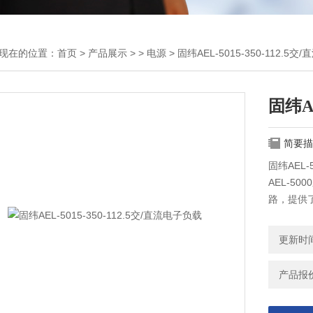
现在的位置：
首页
>
产品展示
> >
电源
> 固纬AEL-5015-350-112.5
固纬AE
简要描
固纬AEL-
AEL-5
路，提供了
方根值(Ar
(PF)、
更新时间：
真率(ITH
产品报