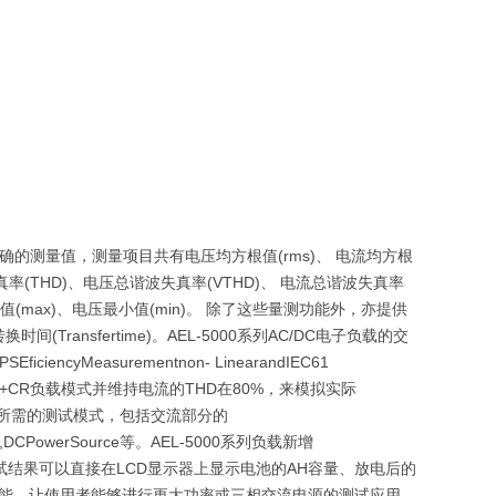
了精确的测量值，测量项目共有电压均方根值(rms)、 电流均方根
 谐波失真率(THD)、电压总谐波失真率(VTHD)、 电流总谐波失真率
电压最大值(max)、电压最小值(min)。 除了这些量测功能外，亦提供
Transfertime)。AEL-5000系列AC/DC电子负载的交
encyMeasurementnon- LinearandIEC61
是使用CC+CR负载模式并维持电流的THD在80%，来模拟实际
种产品所需的测试模式，包括交流部分的
eaker,DCPowerSource等。AEL-5000系列负载新增
测试结果可以直接在LCD显示器上显示电池的AH容量、放电后的
用功能，让使用者能够进行更大功率或三相交流电源的测试应用，