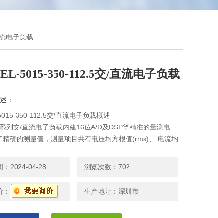
交/直流电子负载
L-5015-350-112.5交/直流电子负载
述：
5015-350-112.5交/直流电子负载概述
000系列交/直流电子负载内建16位A/D及DSP等精准的量测电
精确的测量值，测量项目共有电压均方根值(rms)、 电流均
ms)、 瓦特值(Watt)、 伏安(VA)、 波峰因素(CF)、 功率因素
 谐波失真率(THD)、电压总谐波失真率(VTHD)、 电流总谐波失
2024-04-28
浏览次数：702
D)、 峰值电流
价：
生产地址：深圳市