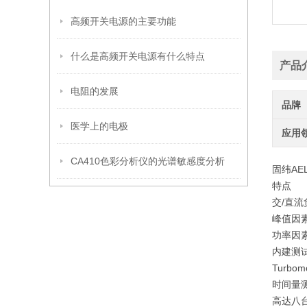
高频开关电源的主要功能
什么是高频开关电源有什么特点
产品
电阻的发展
品牌
医学上的电极
应用
CA410色彩分析仪的光谱敏感度分析
固纬AE
特点
交/直
峰值因素范
功率因素
内建测
Turbo
时间量
高达八