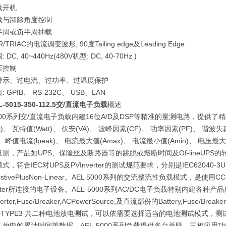
载开机
载与卸除角度控制
半周或负半周抽载
/TRIAC的电流调变波形, 90度Tailing edge及Leading Edge
DC, 40~440Hz(480V机型: DC, 40-70Hz )
压控制
警示、过电流、过功率、过温度保护
 GPIB、 RS-232C、 USB、LAN
-5015-350-112.5交/直流电子负载
概述
5000系列交/直流电子负载内建16位A/D及DSP等精准的量测电路，提供
ms)、 瓦特值(Watt)、 伏安(VA)、 波峰因素(CF)、 功率因素(PF)、
D)、 峰值电流(lpeak)、 电流最大值(Amax)、 电流最小值(Amin)、 
测，产品如UPS、保险丝及断路器等的跳脱或熔断时间及Of-lineUPS的转换时间(
，符合IEC对UPS及PVInverter的测试规范要求，分别是IEC62040-3UPSEfici
esistivePlusNon-Linear。AEL 5000系列的交流整流性负载模式，
verter所连接的电子设备。AEL-5000系列AC/DC电子负载特别内建各
verter,Fuse/Breaker,ACPowerSource,及直流部份的Battery,Fuse/Br
1~TYPE3 共二种电池放电测试，可以依需要选择适当的电池测试模式，
、放电的累计时间等数据。AEL-5000系列负载提供多台并联、三相应