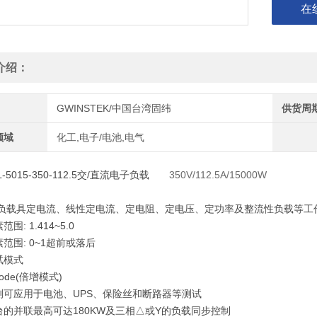
在
介绍：
GWINSTEK/中国台湾固纬
供货周
领域
化工,电子/电池,电气
L-5015-350-112.5交/直流电子负载
350V/112.5A/15000W
流负载具定电流、线性定电流、定电阻、定电压、定功率及整流性负载等工
围: 1.414~5.0
范围: 0~1超前或落后
试模式
mode(倍增模式)
测可应用于电池、UPS、保险丝和断路器等测试
台的并联最高可达180KW及三相△或Y的负载同步控制