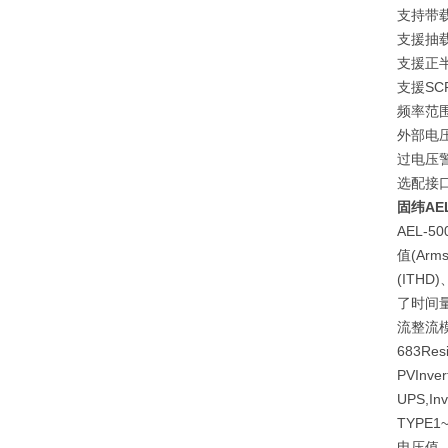
支持带
支援抽
支援正
支援SCR
频率范围: 
外部电
过电压
选配接口:
固纬AEL
AEL-
值(Ar
(ITH
了时间量
流整流模式
683R
PVIn
UPS,In
TYPE
电压值