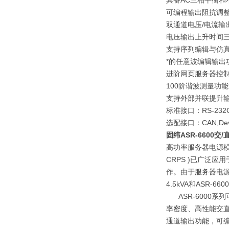
具备AC三相平衡和
可编程输出阻抗调
双通道电压/电流输
电压输出上升时间
支持序列编辑与仿
*的任意波编辑输出
进阶网页服务器控制
100阶谐波测量功能
支持外部并联提升
标准接口：RS-232C
选配接口：CAN,Devi
固纬ASR-6600交
高功率服务器电源
CRPS )已广泛
作。由于服务器电源发展
4.5kVA和ASR-6600
ASR-6000系
率密度、高性能交直
通道输出功能，可编