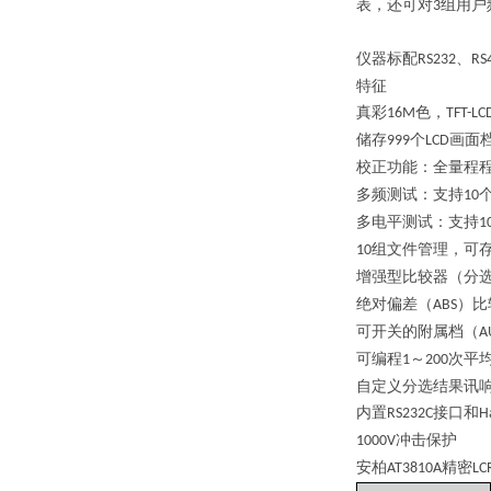
表，还可对
组用户
3
仪器标配
、
RS232
RS
特征
真彩
色，
16M
TFT-LC
储存
个
画面
999
LCD
校正功能：全量程
多频测试：支持
10
多电平测试：支持
1
组文件管理，可
10
增强型比较器（分
绝对偏差（
）比
ABS
可开关的附属档（
A
可编程
～
次平
1
200
自定义分选结果讯
内置
接口和
RS232C
H
冲击保护
1000V
安柏
精密
AT3810A
LC