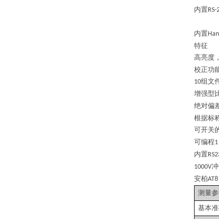
内置
RS-
内置
Han
特征
高亮度
校正功
组文
10
增强型
绝对偏
根据标
可开关
可编程
1
内置
RS2
冲
1000V
安柏
AT8
测量参
基本准