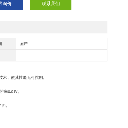
线询价
联系我们
别
国产
技术，使其性能无可挑剔。
辨率
。
0.01V
界面。
。