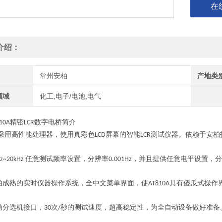
在
介绍：
常州安柏
产地类
领域
化工,电子/电池,电气
精密
数字电桥
简介
10A
LCR
采用高性能处理器，使用真彩色
屏幕的智能
测试仪器。依赖于安柏
LCD
LCR
任意测试频率设置，分辨率
，并且提供任意电平设置，分
z~20kHz
0.001Hz
柏成熟的实时仪器操作系统，全中文菜单界面，使
具有傻瓜式操作
AT810A
动分选机接口，
次
秒的测试速度，超高稳定性，为全自动设备做好准备
30
/