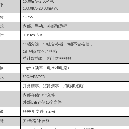
10.00mV~2.00V AC
平
100.0μA~20.00mA AC
数
1~256
式
内部、手动、外部和远程
时
0.01ms~60s
档分选，
组合格档，
组不合格档，
14
10
1
组副参数不合格档
1
档计数功能：档计数
999999
描
步（频率、电压和电流）
10
式
SEQ/ABS/PER
开路清零、短路清零（扫频和点频
)
内部存储
个文件
10
外部
存储
个文件
USB
10
录
组文件（
9999
.csv)
能
关
合格
不合格
/
/