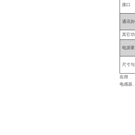
接口
通讯协
其它功
电源要
尺寸与
应用
电感器