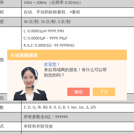
率
～
（分辨率
）
10Hz
20kHz
0.001Hz
程
自动、手动和标称量程，
量程
9
度
次
秒
次
秒
次
秒
30
/
, 10
/
, 3
/
L: 0.00001μH-9999.99H
C: 0.00001pF – 9999.99μF
R,X,Z: 0.00001Ω - 99.9999MΩ
D, 0.00001 – 9.99999
围
Q: 0.00001 – 99999.9
欢迎您！
Δ%: -999999% - 999999%
来自局域网的朋友！有什么可以帮
θ(deg): -179.999° -179.999°
助您的吗？
θ(rad):-3.14159 – 3.14159
DCR: 0.00001Ω ~ 99.9999MΩ
抗
，
和
30Ω
50Ω
100Ω
数
Z, D, Q, θr, θd, R, X, G, B, Y, Vac, Iac, Δ, Δ%
所有参数全
位：
6
999999
式
串联和并联等效