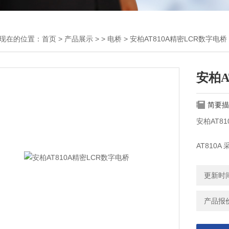
现在的位置：
首页
>
产品展示
> >
电桥
> 安柏AT810A精密LCR数字电桥
安柏A
简要描
安柏AT8
AT810
器。依赖
更新时间：
内建10H
电平设置，
产品报