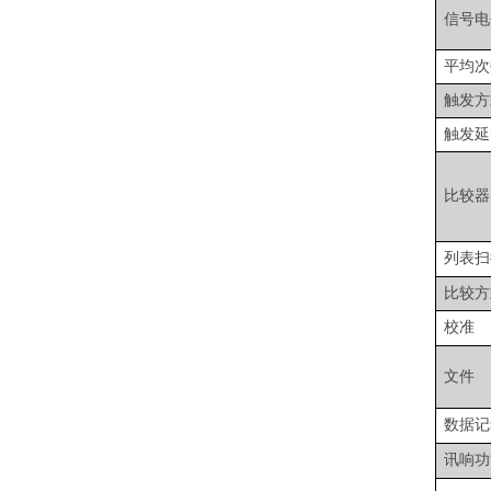
信号电
平均次
触发方
触发延
比较器
列表扫
比较方
校准
文件
数据记
讯响功