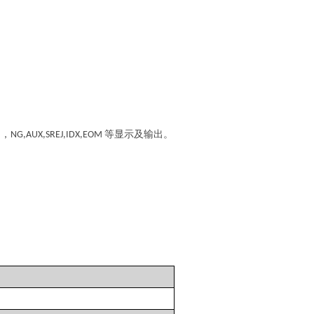
出，
等显示及输出。
NG,AUX,SREJ,IDX,EOM