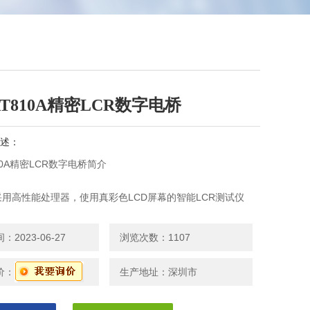
T810A精密LCR数字电桥
述：
10A精密LCR数字电桥简介
A 采用高性能处理器，使用真彩色LCD屏幕的智能LCR测试仪
于安柏技术，使其性能无可挑剔。
2023-06-27
浏览次数：1107
z~20kHz 任意测试频率设置，分辨率0.001Hz，并且提供任意
分辨率0.01V。
价：
生产地址：深圳市