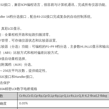
接口，兼容
编程语言，很容易与计算机通讯，完成所有仪器功能。
232
SCPI
档分选接口，配合
接口完成复杂的自动控制系统。
dler 14
RS-232
，真彩
显示。
LCD
能：全量程程开路和短路扫频清零。
件管理，可存储仪器状态和比较器设置。
比较器（分选）功能：可编程的
档分选，主参数
显示和输
P1~P9 9
HI,IN,LO
差（
）比较方式和相对偏差比较方式。
ABS
称值自动量程选择。
的附属档（
）分选。
AUX
～
次平均次数，提供稳定性。
256
接口和
接口。
32C
Handler
击保护
精密
数字电桥
规格
10A
LCR
数
Cs-Rs,Cs-D,Cp-Rp,Cp-D,Lp-Rp,Lp-Q,Ls-Rs,Ls-Q,R-X,Z-θrad,Z-θdeg
确度
0.05%