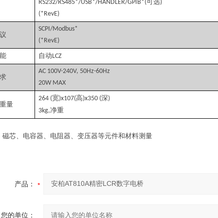
可选
RS232/RS485*/USB*/HANDLER/GPIB*(
)
(*RevE)
SCPI/Modbus*
议
(*RevE)
能
自动
LCZ
AC 100V-240V, 50Hz-60Hz
求
20W MAX
宽
高
深
264 (
)x107(
)x350 (
)
重量
净重
3kg,
、磁芯、电容器、电阻器、变压器等元件和材料测量
产品：
您的单位：