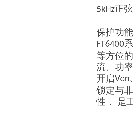
正弦
5kHz
保护功
FT6400
等方位的
流、功
开启
Von
锁定与
性， 是