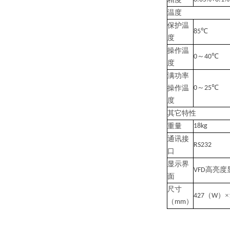
温度
保护温
℃
85
度
操作温
～
℃
0
40
度
满功率
～
℃
操作温
0
25
度
其它特性
重量
18kg
通讯接
RS232
口
显示界
高亮度
VFD
面
尺寸
（
）×
427
W
（
）
mm