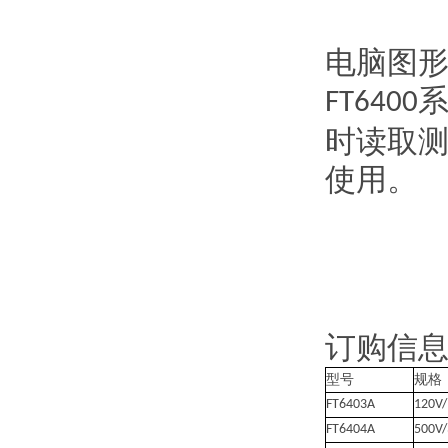
电脑图
FT6400
时读取
使用。
订购信
型号
规格
FT6403A
120V
FT6404A
500V