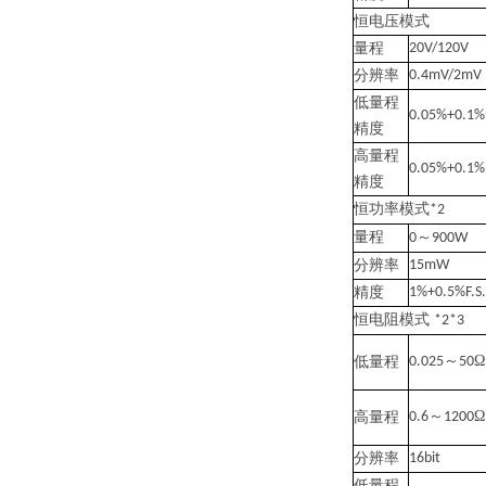
恒电压模式
量程
20V/120V
分辨率
0.4mV/2mV
低量程
0.05%+0.1%F
精度
高量程
0.05%+0.1%F
精度
恒功率模式
*2
量程
～
0
900W
分辨率
15mW
精度
1%+0.5%F.S.
恒电阻模式
*2*3
～
Ω
低量程
0.025
50
～
Ω
高量程
0.6
1200
分辨率
16bit
低量程