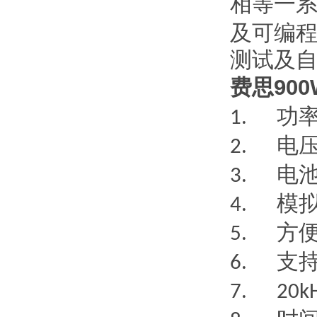
相等一
及可编
测试及
费思900
功
1.
电
2.
电
3.
模
4.
方
5.
支
6.
7. 20k