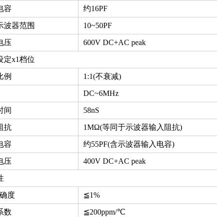
电容
约16PF
示波器范围
10~50PF
电压
600V DC+AC peak
设定х1档位
比例
1:1(不衰减)
DC~6MHz
时间
58nS
阻抗
1MΩ(等同于示波器输入阻抗)
电容
约55PF(含示波器输入电容)
电压
400V DC+AC peak
性
精确度
≦1%
系数
≦200ppm/℃