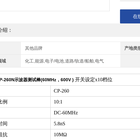
在
介绍：
其他品牌
产地类
领域
化工,能源,电子/电池,道路/轨道/船舶,电气
开关设定х10档位
-260N示波器测试棒(60MHz，600V )
CP-260
比例
10:1
DC-60MHz
时间
5.8nS
阻抗
10MΩ