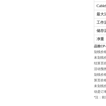
Cab
最大
工作
储存
净重
品致CP-
划线价
未划线
结算页
活动预
划线价
算页价
未划线
动是订
*注：