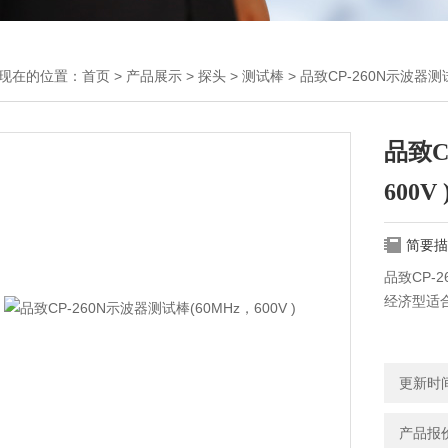
现在的位置：
首页
>
产品展示
>
探头
>
测试棒
> 品致CP-260N示波器测试
品致C
600V 
简要描
品致CP-2
经济型适合
更新时间：
产品报价