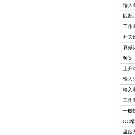
输入
匹配
工作
开关
衰减
频宽
上升
输入
输入
工作
一般
DC
温度