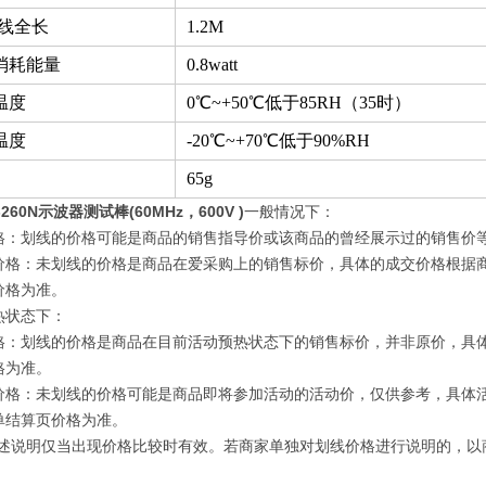
le线全长
1.2M
消耗能量
0.8watt
温度
0℃~+50℃低于85RH（35时）
温度
-20℃~+70℃低于90%RH
65g
260N示波器测试棒(60MHz，600V )
一般情况下：
格：划线的价格可能是商品的销售指导价或该商品的曾经展示过的销售价
价格：未划线的价格是商品在爱采购上的销售标价，具体的成交价格根据
价格为准。
热状态下：
格：划线的价格是商品在目前活动预热状态下的销售标价，并非原价，具
格为准。
价格：未划线的价格可能是商品即将参加活动的活动价，仅供参考，具体
单结算页价格为准。
前述说明仅当出现价格比较时有效。若商家单独对划线价格进行说明的，以