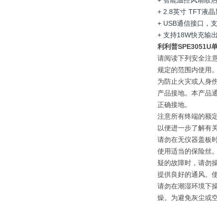
+ 智能温控风扇散
+ 2.8英寸 TFT液
+ USB通信接口，
+ 支持18W快充输
利利普SPE3051
请阅读下列安全注
规定的范围内使用
为防止火灾或人身
产品接地。本产品
正确接地。
注意所有终端的额
以便进一步了解有
请勿在无仪器盖板
使用适当的保险丝
疑的故障时，请勿
提供良好的通风。
请勿在潮湿环境下
燥。为避免灰尘或