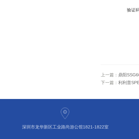
验证
上一篇：
鼎阳SSG6
下一篇：
利利普SP
深圳市龙华新区工业路尚游公馆1821-1822室