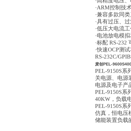
·高精度电压
·ARM控制技
·兼容多款同
·具有过压、
·低压大电流
·电池放电模
·标配 RS-23
·快速OCP测
RS-232C/G
麦创PEL-9600S
PEL-915
关电源、电源
电源及电子产
PEL-915
40KW，负载
PEL-915
仿真，恒电压模
储能装置负载