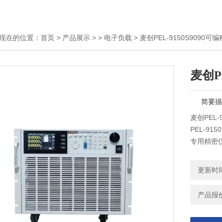
现在的位置：
首页
>
产品展示
> >
电子负载
> 麦创PEL-9150S9090
麦创P
简要描
麦创PEL
PEL-9
专用精密
和电子元
源及电子
更新时间：
产品报