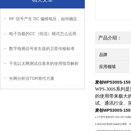
RF 信号产生 DC 偏移电压，如何确定其幅度？
电子负载的CC（恒流）模式怎么运用的？
产品介绍：
数字电视信号发生器的卫星传输标准
品牌
千兆以太网测试仪基本的使用指导解析
应用领域
矢网分析仪TDR替代方案
麦创WPS300S-1
WPS-300S
的使用带来极大的
试、通讯行业、
麦创WPS300S-1
●
2
个型号选择
:80V/10A150V/5A
额
●
电压
1mV
电流
0.1mA
的分辨率，