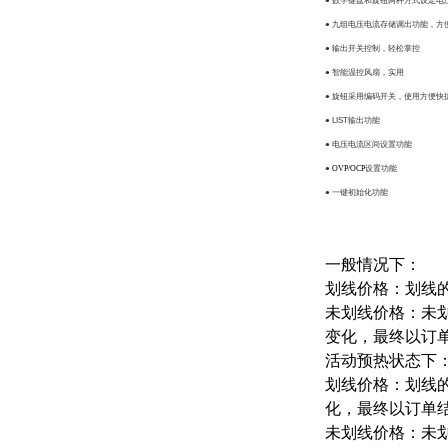
●
数字键盘和旋钮两种方式设定电
●
九组电压电流存储调出功能，方
●
输出开关控制，轻松掌控
●
智能温控风扇，实用
●
旋钮采用编码开关，使用方便快
● LIST
输出功能
●
电压电流区间设置功能
●
OVP/OCP
设置功能
●
一键初始化功能
一般情况下：
划线价格：划线
未划线价格：未
变化，最终以订
活动预热状态下
划线价格：划线
化，最终以订单
未划线价格：未