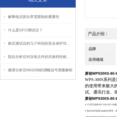
解释电压探头带宽限制的重要性
什么是GFCI测试仪？
产品介绍：
耐压测试仪的几个特别的安全保护功能说明
品牌
阻抗分析仪对压电元件的共振特性检查说明
应用领域
频谱分析仪N9320B的调幅信号测量解析
麦创WPS300S-8
WPS-300S
的使用带来极大的
试、通讯行业、
麦创WPS300S-8
●
2
个型号选择
:80V/10A150V/5A
额
●
电压
1mV
电流
0.1mA
的分辨率，