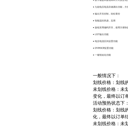
●
数字键盘和旋钮两种方式设定电
●
九组电压电流存储调出功能，方
●
输出开关控制，轻松掌控
●
智能温控风扇，实用
●
旋钮采用编码开关，使用方便快
● LIST
输出功能
●
电压电流区间设置功能
●
OVP/OCP
设置功能
●
一键初始化功能
一般情况下：
划线价格：划线
未划线价格：未
变化，最终以订
活动预热状态下
划线价格：划线
化，最终以订单
未划线价格：未