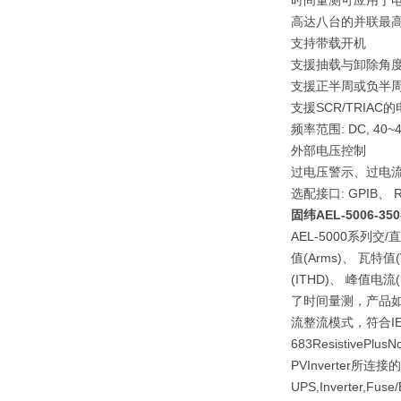
时间量测可应用于电
高达八台的并联最高
支持带载开机
支援抽载与卸除角
支援正半周或负半
支援SCR/TRIAC的电流
频率范围: DC, 40~44
外部电压控制
过电压警示、过电
选配接口: GPIB、 R
固纬AEL-5006-3
AEL-5000系列
值(Arms)、 瓦特
(ITHD)、 峰值电
了时间量测，产品如UP
流整流模式，符合IEC对U
683Resistiv
PVInverter
UPS,Inverter,Fu