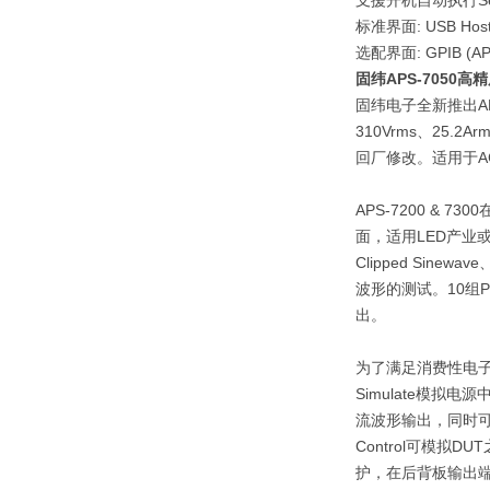
支援开机自动执行Sequ
标准界面: USB Hos
选配界面: GPIB (AP
固纬APS-7050高
固纬电子全新推出APS-
310Vrms、25.
回厂修改。适用于A
APS-7200 & 7
面，适用LED产业或待机功
Clipped Sinew
波形的测试。10组Pr
出。
为了满足消费性电子
Simulate模拟
流波形输出，同时可针
Control可模拟D
护，在后背板输出端