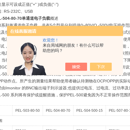
示可设成正值("+" )或负值("-")
 RS-232C、USB
-504-80-70单通道电子负载
概述
500系列单通道电子负载，共有5个型号分别提供0~80V/O -500V电压操
系统及生产测试，包括电压源/电流源测试、开关电源瞬时响应、定电压模式供
、电流及功率的显示，用户可以同时监测待测物的测量数据。为了方便使用者评
欢迎您！
来自局域网的朋友！有什么可以帮
ge测试，可以模拟开机过冲电流及热插入瞬间电流。内建电池放电测试功
助您的吗？
电压(Vbatt)、 放电容量(AH、 WH)以及停止放电时间。使用者可以依
，当待测体的输出电压上升至加载电压值，开始进行加载，当输出电压下
用GO/NG功能预先设定判断条件，PEL.500 系列将在测试过程中依
L-500 系列不仅提供Short测试功能，也提供过电流保护/过功率保护
OPP动作点。所产生的测量结果帮助使用者确认待测物在OCP/OPP的实际
由Imonitor 的BNC输出端子到示波器;也提供过电压、过电流、过功
L-500 系列将有保护或提醒措施，保护PEL-500避免因为不正常操作范
PEL-503-80-50
PEL-504-80-70
PEL-504-500-15
PEL-507-80-
围