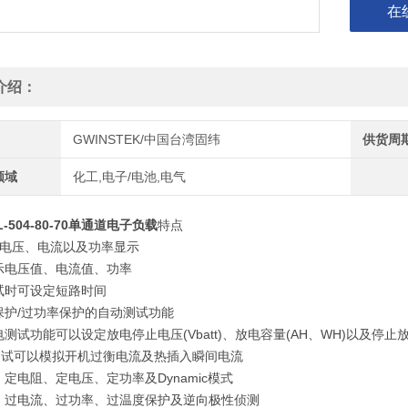
在
介绍：
GWINSTEK/中国台湾固纬
供货周
领域
化工,电子/电池,电气
-504-80-70单通道电子负载
特点
字电压、电流以及功率显示
示电压值、电流值、功率
试时可设定短路时间
保护/过功率保护的自动测试功能
测试功能可以设定放电停止电压(Vbatt)、放电容量(AH、WH)以及停止
e测试可以模拟开机过衡电流及热插入瞬间电流
定电阻、定电压、定功率及Dynamic模式
、过电流、过功率、过温度保护及逆向极性侦测