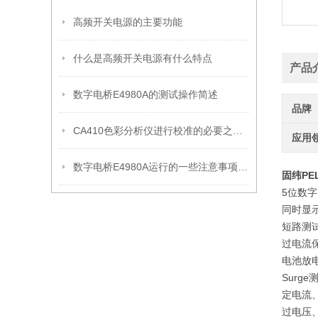
高频开关电源的主要功能
什么是高频开关电源有什么特点
产品
数字电桥E4980A的测试操作简述
品牌
CA410色彩分析仪进行校准的必要之处说明
应用
数字电桥E4980A运行的一些注意事项说明
固纬PEL
5位数
同时显
短路测
过电流
电池放电
Surg
定电流、
过电压