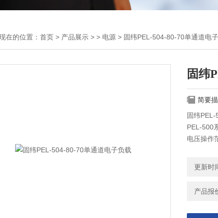
现在的位置：
首页
>
产品展示
> >
电源
> 固纬PEL-504-80-70单通道电
固纬P
简要描
固纬PEL-
PEL-5
电压操作范
ATE系
电压模式
更新时间：
产品报