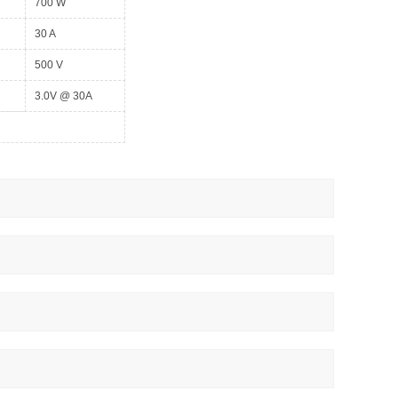
700 W
30 A
500 V
3.0V @ 30A