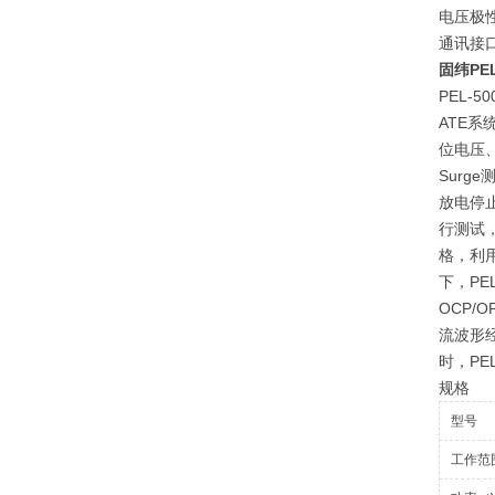
电压极性显
通讯接口:
固纬PEL
PEL-
ATE
位电压
Sur
放电停止
行测试
格，利
下，PE
OCP/
流波形经
时，PE
规格
型号
工作范