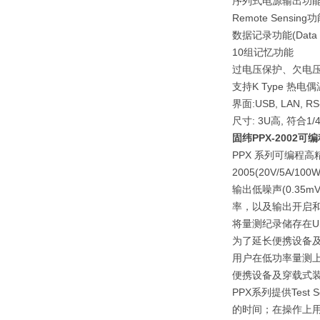
序列式电源输出功
Remote Sensing
数据记录功能(Data L
10组记忆功能
过电压保护、欠电压
支持K Type 热电
界面:USB, LAN, RS-2
尺寸: 3U高, 符合1/4
固纬PPX-2002
PPX 系列可编程高精度
2005(20V/5A/10
输出低噪声(0.35
率，以及输出开启和
将量测纪录储存在U
为了延长便携设备
用户在低功率量测上的应
便携设备及穿载式装置
PPX系列提供Te
的时间；在操作上用