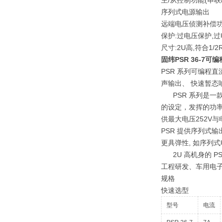
主/从控制功能(串联/井
序列式电源输出
远端电压侦测补偿
保护:过电压保护,
尺寸:2U高,符合1/2R
固纬PSR 36-7可
PSR 系列可编程直流
声输出、 快速暂
PSR 系列是一款
的设定，发挥的功率输
供最大电压252V与
PSR 提供序列式
更具弹性, 如序列式
2U 高机身的 PS
工程研发、车用电子
规格
快速选型
型号
电流