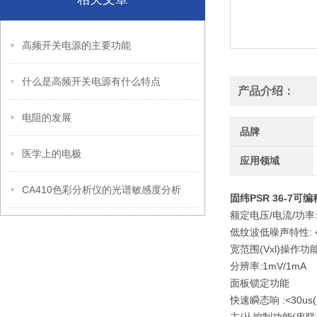
高频开关电源的主要功能
什么是高频开关电源有什么特点
产品介绍：
电阻的发展
品牌
医学上的电极
应用领域
CA410色彩分析仪的光谱敏感度分析
固纬PSR 36-7可
额定电压/电流/功率:36V
低纹波低噪声特性: <0.3
宽范围(Vxl)操作功能：(M
分辨率:1mV/1mA
面板锁定功能
快速瞬态响 :<30us(PS