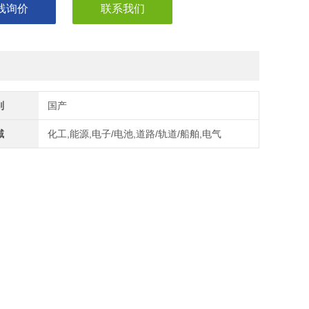
线询价
联系我们
别
国产
域
化工,能源,电子/电池,道路/轨道/船舶,电气