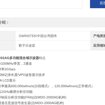
在
介绍：
GWINSTEK/中国台湾固纬
产地类
数字示波器
应用领
2202AG多功能混合域示波器
特点
00/100MHz带宽，2通道
率2GSa/s
0M记录长度/VPO波形显示技术
GA LCD显示
最高600,000wfms/s(分段模式），120,000wfms/s(正常模式）
1GHz频谱分析仪功能
响应分析仪功能(FRA)(仅MDO-2000AG机种)
道任意波信号发生器(仅MDO-2000AG机种)