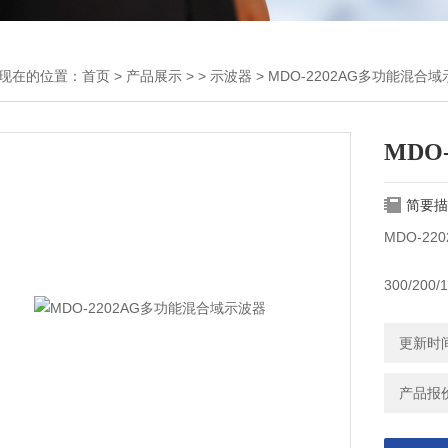
现在的位置：
首页
>
产品展示
> >
示波器
> MDO-2202AG多功能混合
MDO
简要描
MDO-2
300/20
实时采样率2
更新时间：
每通道20
产品报