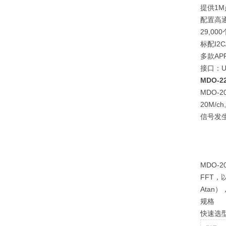
提供1M
配置高通
29,0
标配I2C
多款A
接口：U
MDO-
MDO-
20M/
信号发
MDO
FFT，以
Atan
规格
快速选