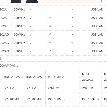
带宽
频谱分析仪
频率响应分析
信号发生器
标配接口
102A
100MHz
√
×
×
USB/LAN
202A
200MHz
√
×
×
USB/LAN
302A
300MHz
√
×
×
USB/LAN
102AG
100MHz
√
√
√
USB/LAN
202AG
200MHz
√
√
√
USB/LAN
302AG
300MHz
√
√
√
USB/LAN
格
2000A系列规格
MDO-
M
MDO-2102A
MDO-2202A
MDO-2302A
2102AG
2
2ch+Ext
2ch+Ext
2ch+Ext
2ch+Ext
2
DC~100MHz
DC~200MHz
DC~300MHz
DC~100MHz
D