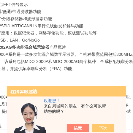
点FFT信号显示
/低通/带通滤波器功能
00个分段存储器和波形搜索功能
/SPI/UART/CAN/LIN串行总线触发和解码功能
PP应用：数据记录器，网络存储功能，模板测试功能等
SB，LAN，Go/NoGo
2202AG多功能混合域示波器
产品概述
2000A系列是一款多功能混合域数字示波器。全机种带宽范围包括300MHz,20
ch。 该系列包括MDO-2000A和MDO-2000AG两个机种，全系标配频谱
生器，并提供频率响应分析（FRA）功能。
-2000A系列示波器提供38项自动测量参数可选择，实现多种专属量测功
欢迎您！
及高级数学运算，提供15种高级函数运算（Intg、Diff、log、Ln、Exp、Sqr
来自局域网的朋友！有什么可以帮
），提供函数/变量/数值/运算符/测量值等为基础的用户自定义数学函数公
助您的吗？
型