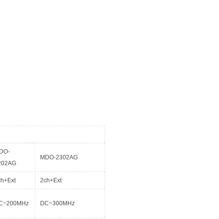
DO-
MDO-2302AG
202AG
ch+Ext
2ch+Ext
C~200MHz
DC~300MHz