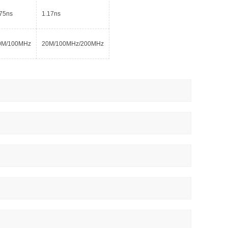
.75ns
1.17ns
0M/100MHz
20M/100MHz/200MHz