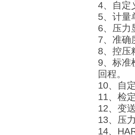
4、自定
5、计量
6、压力
7、准确度
8、控压
9、标准
回程。
10、自
11、检
12、变
13、压
14、H