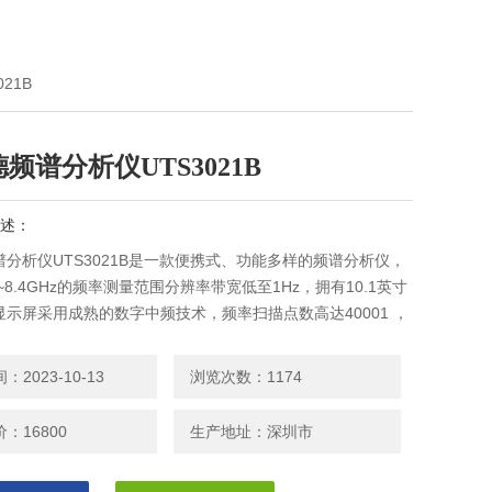
21B
频谱分析仪UTS3021B
述：
分析仪UTS3021B是一款便携式、功能多样的频谱分析仪，
z~8.4GHz的频率测量范围分辨率带宽低至1Hz，拥有10.1英寸
显示屏采用成熟的数字中频技术，频率扫描点数高达40001 ，
的分辨率。拥有频谱分析、EMI、高级测量等多种工作模式可
子制造业的功能/终端/质检测试，也适用于无线通信测量，射
2023-10-13
浏览次数：1174
程，电磁兼容预扫，半导体测量等众多应用场景中。
：16800
生产地址：深圳市