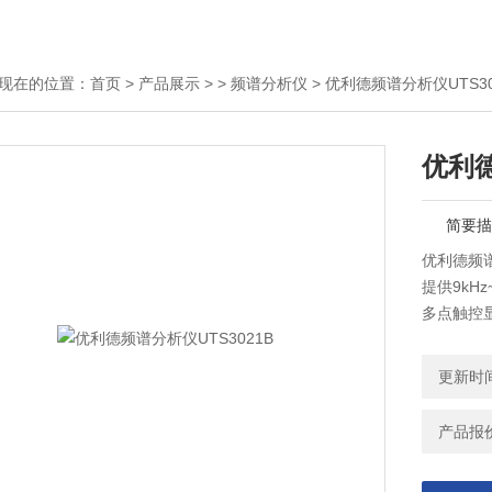
现在的位置：
首页
>
产品展示
> >
频谱分析仪
> 优利德频谱分析仪UTS30
优利德
简要描
优利德频谱
提供9kH
多点触控
提供更高
应用于电
更新时间：
频微波课
产品报价