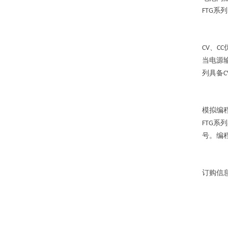
系列
FTG
、
CV
CC
当电源
列具备
C
模拟编
系列
FTG
号。编
订购信