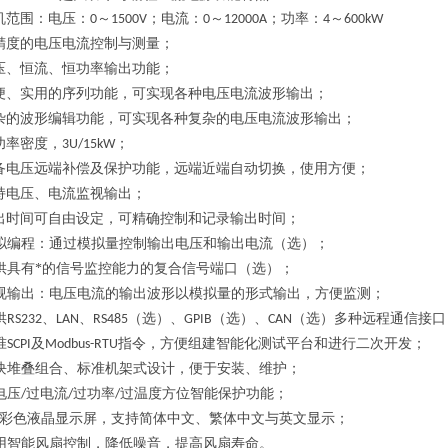
机范围：电压：
～
；电流：
～
；功率：
～
0
1500V
0
12000A
4
600kW
精度的电压电流控制与测量；
压、恒流、恒功率输出功能；
便、实用的序列功能，可实现各种电压电流波形输出；
杂的波形编辑功能，可实现各种复杂的电压电流波形输出；
功率密度，
；
3U/15kW
备电压远端补偿及保护功能，远端近端自动切换，使用方便；
持电压、电流监视输出；
出时间可自由设定，可精确控制和记录输出时间；
拟编程：通过模拟量控制输出电压和输出电流（选）；
供具有*的信号监控能力的复合信号端口（选）；
视输出：电压电流的输出波形以模拟量的形式输出，方便监测；
供
、
、
（选）、
（选）、
（选）多种远程通信接口
RS232
LAN
RS485
GPIB
CAN
准
及
指令，方便组建智能化测试平台和进行二次开发；
SCPI
Modbus-RTU
块堆叠组合、标准机架式设计，便于安装、维护；
电压
过电流
过功率
过温度方位智能保护功能；
/
/
/
彩色液晶显示屏，支持简体中文、繁体中文与英文显示；
用智能风扇控制，降低噪音，提高风扇寿命。