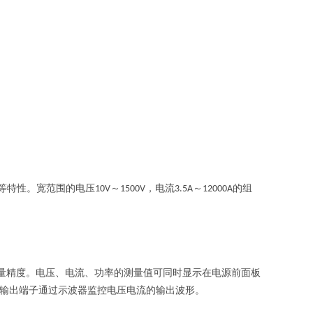
等特性。宽范围的电压
～
，电流
～
的组
10V
1500V
3.5A
12000A
量精度。电压、电流、功率的测量值可同时显示在电源前面板
输出端子通过示波器监控电压电流的输出波形。