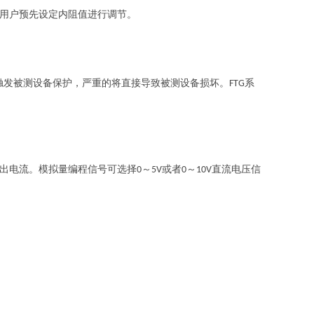
用户预先设定内阻值进行调节。
触发被测设备保护，严重的将直接导致被测设备损坏。
系
FTG
出电流。模拟量编程信号可选择
～
或者
～
直流电压信
0
5V
0
10V