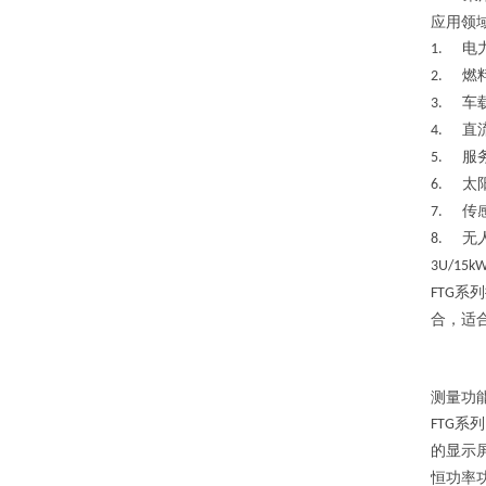
应用领
电
1.
燃
2.
车
3.
直
4.
服
5.
太
6.
传
7.
无
8.
3U/15k
系列
FTG
合，适
测量功
系列
FTG
的显示
恒功率