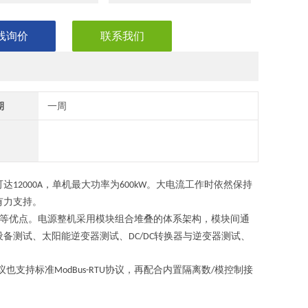
线询价
联系我们
期
一周
可达
，单机最大功率为
。大电流工作时依然保持
12000A
600kW
有力支持。
等优点。电源整机采用模块组合堆叠的体系架构，模块间通
设备测试、太阳能逆变器测试、
转换器与逆变器测试、
DC/DC
议也支持标准
协议，再配合内置隔离数
模控制接
ModBus-RTU
/