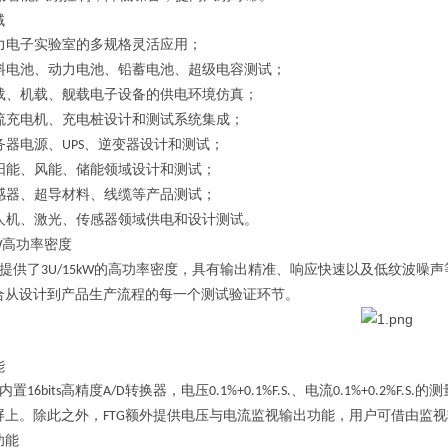
域
力电子实验室的多规格灵活应用；
料电池、动力电池、铅蓄电池、超级电容测试；
载、机载、舰载电子设备的供电环境仿真；
流充电机、充电桩设计和测试系统集成；
务器电源、
、逆变器设计和测试；
UPS
阳能、风能、储能领域设计和测试；
感器、超导材料、线缆等产品测试；
人机、激光、传感器领域供电和设计测试。
高功率密度
W
提供了
的高功率密度，具有输出精准、响应快速以及低纹波噪声
3U/15kW
合从设计到产品生产流程的每一个测试验证环节。
能
内置
高精度
转换器，电压
、电流
的测
16bits
A/D
0.1%+0.1%F.S.
0.1%+0.2%F.S.
屏上。除此之外，
额外提供电压与电流监视输出功能，用户可借由监视
FTG
功能