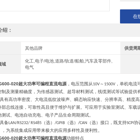
在
介绍：
其他品牌
供货周
化工,电子/电池,道路/轨道/船舶,汽车及零部件,
领域
电气
G600-020超大功率可编程直流电源
，电压范围从
～
，单机电流
10V
1500V
控制及测量精确度，为传感器测试、超导材料测试，线缆测试等试验提供
具有高功率密度、大电流低纹波噪声、瞬态响应快速、分辨率高、精度高
外部总线连接，可靠性高且便于维护与扩展。可应用于实验室测试、车载
动测试、电池自动充电、电子产品生命周期测试。
具备
（选）
（选）
（选）接口，既支持
协
LAN/RS232/ RS485
/GPIB
/CAN
SCPI
），为系统集成应用带来极大的应用多样性及便利性。
G600-020超大功率可编程直流电源
功能特点