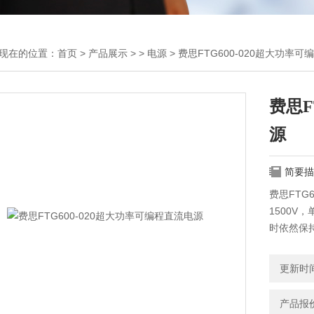
现在的位置：
首页
>
产品展示
> >
电源
> 费思FTG600-020超大功率
费思F
源
简要描
费思FTG
1500V
时依然保
线缆测试
更新时间：
产品报