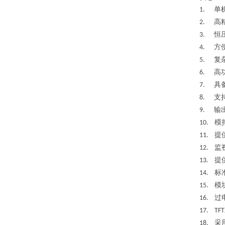
单
1.
高
2.
恒
3.
方
4.
复
5.
高
6.
具
7.
支
8.
输
9.
模
10.
提
11.
监
12.
提
13.
标
14.
模
15.
过
16.
17. TFT
采
18.