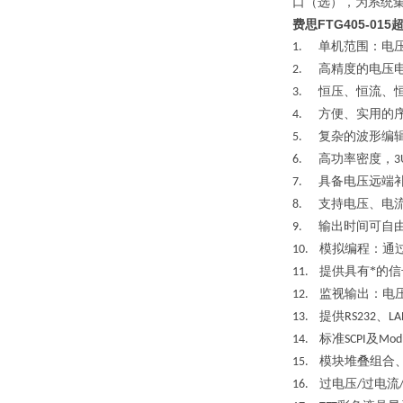
口（选），为系统
费思FTG405-0
单机范围：电
1.
高精度的电压
2.
恒压、恒流、
3.
方便、实用的
4.
复杂的波形编
5.
高功率密度，
6.
3
具备电压远端
7.
支持电压、电
8.
输出时间可自
9.
模拟编程：通
10.
提供具有*的
11.
监视输出：电
12.
提供
、
13.
RS232
LA
标准
及
14.
SCPI
Mod
模块堆叠组合
15.
过电压
过电流
16.
/