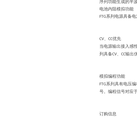
序列功能生成的半
电池内阻模拟功能
系列电源具备电
FTG
、
优先
CV
CC
当电源输出接入感
列具备
、
输出
CV
CC
模拟编程功能
系列具有电压编
FTG
号。编程信号对应
订购信息