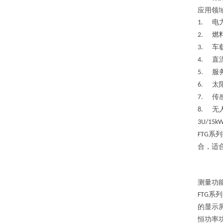
应用领
电
1.
燃
2.
车
3.
直
4.
服
5.
太
6.
传
7.
无
8.
3U/15k
系列
FTG
合，适
测量功
系列
FTG
的显示
恒功率