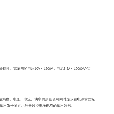
等特性。宽范围的电压
～
，电流
～
的组
10V
1500V
3.5A
12000A
量精度。电压、电流、功率的测量值可同时显示在电源前面板
输出端子通过示波器监控电压电流的输出波形。