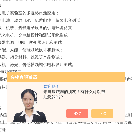
域
力电子实验室的多规格灵活应用；
料电池、动力电池、铅蓄电池、超级电容测试；
载、机载、舰载电子设备的供电环境仿真；
流充电机、充电桩设计和测试系统集成；
务器电源、
、逆变器设计和测试；
UPS
阳能、风能、储能领域设计和测试；
感器、超导材料、线缆等产品测试；
人机、激光、传感器领域供电和设计测试。
高功率密度
W
提供了
的高功率密度，具有输出精准、响应快速以及低纹波噪声
3U/15kW
欢迎您！
合从设计到产品生产流程的每一个测试验证环节。
来自局域网的朋友！有什么可以帮
助您的吗？
能
内置
高精度
转换器，电压
、电流
的测
16bits
A/D
0.1%+0.1%F.S.
0.1%+0.2%F.S.
屏上。除此之外，
额外提供电压与电流监视输出功能，用户可借由监视
FTG
功能