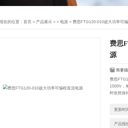
现在的位置：
首页
>
产品展示
> >
电源
> 费思FTG120-010超大功率
费思F
源
简要描
费思FTG
1500V
时依然保
线缆测试
更新时间：
产品报