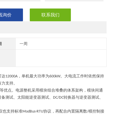
线询价
联系我们
期
一周
可达
，单机最大功率为
。大电流工作时依然保持
12000A
600kW
有力支持。
等优点。电源整机采用模块组合堆叠的体系架构，模块间通
设备测试、太阳能逆变器测试、
转换器与逆变器测试、
DC/DC
议也支持标准
协议，再配合内置隔离数
模控制接
ModBus-RTU
/