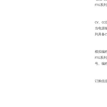
系列
FTG
、
CV
CC
当电源
列具备
C
模拟编
系列
FTG
号。编
订购信