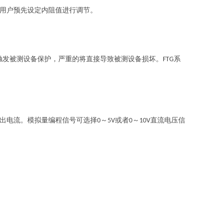
用户预先设定内阻值进行调节。
触发被测设备保护，严重的将直接导致被测设备损坏。
系
FTG
出电流。模拟量编程信号可选择
～
或者
～
直流电压信
0
5V
0
10V