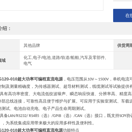
在
介绍：
其他品牌
供货周
化工,电子/电池,道路/轨道/船舶,汽车及零部件,
领域
电气
G120-010超大功率可编程直流电源
，电压范围从
～
，单机电流
10V
1500V
控制及测量精确度，为传感器测试、超导材料测试，线缆测试等试验提供
具有高功率密度、大电流低纹波噪声、瞬态响应快速、分辨率高、精度高
外部总线连接，可靠性高且便于维护与扩展。可应用于实验室测试、车载
动测试、电池自动充电、电子产品生命周期测试。
具备
（选）
（选）
（选）接口，既支持
协
LAN/RS232/ RS485
/GPIB
/CAN
SCPI
），为系统集成应用带来极大的应用多样性及便利性。
G120-010超大功率可编程直流电源
功能特点