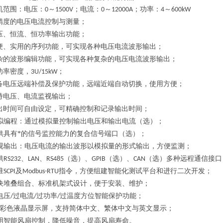
机范围：电压：
～
；电流：
～
；功率：
～
0
1500V
0
12000A
4
600kW
精度的电压电流控制与测量；
压、恒流、恒功率输出功能；
便、实用的序列功能，可实现各种电压电流波形输出；
杂的波形编辑功能，可实现各种复杂的电压电流波形输出；
功率密度，
；
3U/15kW
备电压远端补偿及保护功能，远端近端自动切换，使用方便；
持电压、电流监视输出；
出时间可自由设定，可精确控制和记录输出时间；
拟编程：通过模拟量控制输出电压和输出电流（选）；
供具有*的信号监控能力的复合信号端口（选）；
视输出：电压电流的输出波形以模拟量的形式输出，方便监测；
供
、
、
（选）、
（选）、
（选）多种远程通信接口
RS232
LAN
RS485
GPIB
CAN
准
及
指令，方便组建智能化测试平台和进行二次开发；
SCPI
Modbus-RTU
块堆叠组合、标准机架式设计，便于安装、维护；
电压
过电流
过功率
过温度方位智能保护功能；
/
/
/
彩色液晶显示屏，支持简体中文、繁体中文与英文显示；
用智能风扇控制，降低噪音，提高风扇寿命。