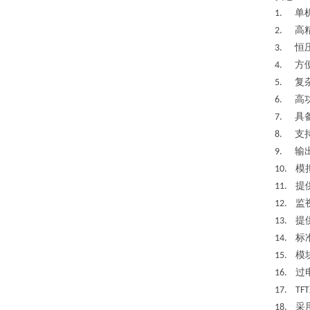
单
1.
高
2.
恒
3.
方
4.
复
5.
高
6.
具
7.
支
8.
输
9.
模
10.
提
11.
监
12.
提
13.
标
14.
模
15.
过
16.
17. TFT
采
18.