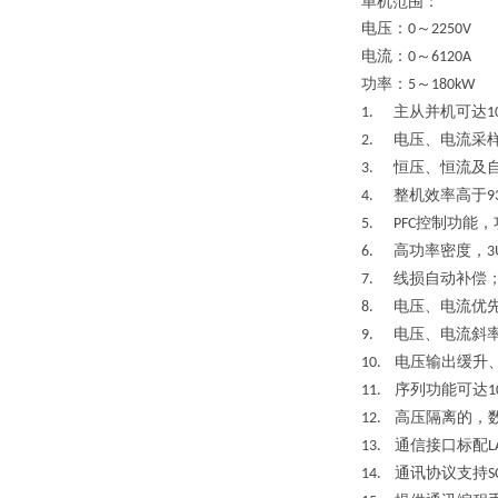
单机范围：
电压：
～
0
2250V
电流：
～
0
6120A
功率：
～
5
180kW
主从并机可达
1.
1
电压、电流采
2.
恒压、恒流及
3.
整机效率高于
4.
9
控制功能，
5. PFC
高功率密度，
6.
3
线损自动补偿
7.
电压、电流优
8.
电压、电流斜
9.
电压输出缓升
10.
序列功能可达
11.
1
高压隔离的，
12.
通信接口标配
13.
L
通讯协议支持
14.
S