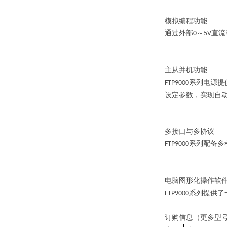
模拟编程功能
通过外部
～
直流
0
5V
主从并机功能
系列电源提
FTP9000
设定参数，实现自
多接口与多协议
系列配备多
FTP9000
电脑图形化操作软
系列提供了
FTP9000
订购信息（更多型