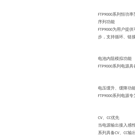
系列恒功率
FTP9000
序列功能
为用户提供
FTP9000
步，支持循环、链
电池内阻模拟功能
系列电源具
FTP9000
电压缓升、缓降功
系列电源专
FTP9000
、
优先
CV
CC
当电源输出接入感
系列具备
、
输
CV
CC