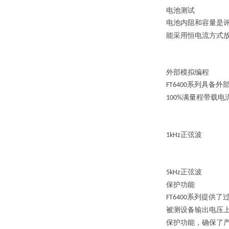
电池测试
电池内阻和容量是
能采用恒电流方式
外部模拟编程
系列具备外
FT6400
满量程带载电
100%
正弦波
1kHz
正弦波
5kHz
保护功能
系列提供了
FT6400
被测设备输出电压
保护功能，确保了