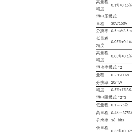
高量程
0.1%+0.15%F
精度
恒电压模式
量程
30V/150V
分辨率
0.5mV/2.5m
低量程
0.05%+0.1%F
精度
高量程
0.05%+0.1%F
精度
恒功率模式
*2
量程
～
0
1200W
分辨率
20mW
精度
0.5%+1%F.S.
恒电阻模式
*2*3
低量程
～
Ω
0.1
75
高量程
～
Ω
0.48
375
分辨率
16 bits
低量程
0.35%+0.07