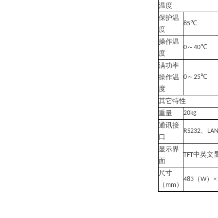
温度
保护温
℃
85
度
操作温
～
℃
0
40
度
满功率
～
℃
操作温
0
25
度
其它特性
重量
20kg
通讯接
、
RS232
LA
口
显示界
中英文
TFT
面
尺寸
（
）×
483
W
（
）
mm