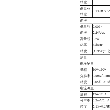
精度
高量程
0.1%+0.005
精度
斜率
低量程
～
0.003
斜率
0.24A/us
高量程
～
0.24
斜率
4.8A/us
精度
±
(1
35%)*
测量
电压测量
量程
30V/150V
分辨率
0.5mV/2.5m
精度
0.05%+0.05%
电流测量
量程
12A/120A
分辨率
0.2mA/2mA
精度
0.1%+0.1%F.