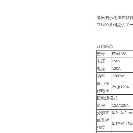
电脑图形化操作软
系列提供了
FT6400
订购信息
型号
FT6412A
电压
150V
电流
120A
功率
1200W
最小操
2V@120A
作电压
恒电流模式
量程
12A/120A
分辨率
0.2mA/2mA
低量程
0.1%+0.15%F
精度