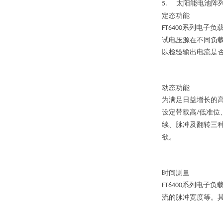
太阳能电池阵
5.
定态功能
系列电子负
FT6400
试电压源在不同负
以检验输出电流是
动态功能
为满足日益增长的
设定带载高
低准位
/
续、脉冲及翻转三
欲。
时间测量
系列电子负
FT6400
流的脉冲宽度等。