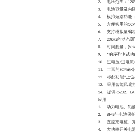
电压范围：
2.
120
电池容量及内
3.
模拟短路功能
4.
方便实用的
5.
OCP
支持模拟量编
6.
的动态测
7. 20kHz
时间测量，
8.
(Vpk
*的序列测试
9.
过电压
过电流
10.
/
丰富的
命
11.
SCPI
标配功能*上
12.
采用智能风扇
13.
提供
、
14.
RS232
LA
应用
动力电池、铅
1.
与电池保
2. BMS
直流充电桩、
3.
大功率开关电
4.