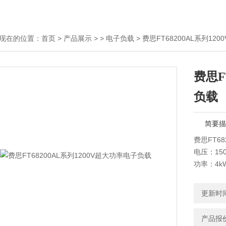
现在的位置：
首页
>
产品展示
> >
电子负载
> 费思FT68200AL系列1
费思F
负载
简要描
费思FT6
电压：150
功率：4kW
FT682
更新时间：
率密度进
产品报