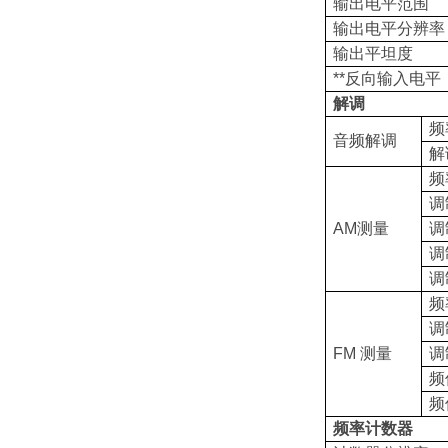
输出电平范围
输出电平分辨率
输出平坦度
**反向输入电平
解调
频
音频解调
解
频
调
AM测量
调
调
调
频
调
FM 测量
调
频
频
频率计数器