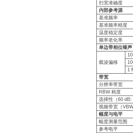
扫宽准确度
内部参考源
基准频率
基准频率精度
温度稳定度
频率老化率
单边带相位噪声（2
10
载波偏移
10
1 
带宽
分辨率带宽
RBW 精度
选择性（60 dB: 
视频带宽（VB
幅度与电平
幅度测量范围
参考电平