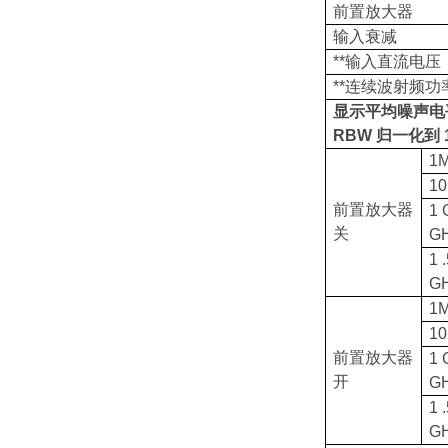
前置放大器
输入衰减
**输入直流电压
**连续波射频功
显示平均噪声电平
RBW 归一化到 1
1
1
前置放大器
1 
关
G
1 
G
1
1
前置放大器
1 
开
G
1 
G