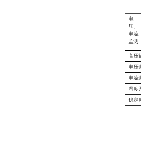
电
压、
电流
监测
高压
电压
电流
温度
稳定