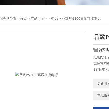
现在的位置：
首页
>
产品展示
> >
电源
> 品致PA1100高压直流电源
品致P
简要描
品致PA1
高压直流
19″标
线性平稳
电压到设
更新时间：
控制方式
应能力确保
产品报价