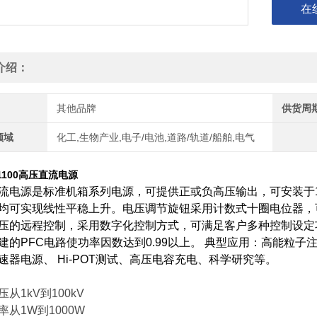
在
介绍：
其他品牌
供货周
领域
化工,生物产业,电子/电池,道路/轨道/船舶,电气
1100高压直流电源
流电源是标准机箱系列电源，可提供正或负高压输出，可安装于1
均可实现线性平稳上升。电压调节旋钮采用计数式十圈电位器，
压的远程控制，采用数字化控制方式，可满足客户多种控制设定
建的PFC电路使功率因数达到0.99以上。 典型应用：高能粒
速器电源、 Hi-POT测试、高压电容充电、科学研究等。
从1kV到100kV
率从1W到1000W