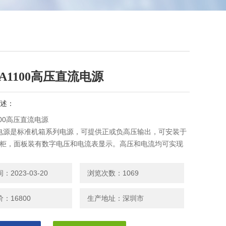
A1100高压直流电源
述：
100高压直流电源
电源是标准机箱系列电源，可提供正或负高压输出，可安装于
准机柜，面板装有数字电压和电流表显示。高压和电流均可实现
上升。电压调节旋钮采用计数式十圈电位器，可精确定位输出
定值。还可外接电位器实现输出电压的远程控制，采用数字化
2023-03-20
浏览次数：1069
，可满足客户多种控制设定功能的需求，纳秒级的拉弧瞬变响
电源运行，內建的PFC电路使功率因数达到0.9
：16800
生产地址：深圳市