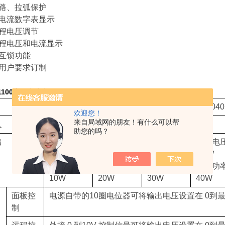
路、拉弧保护
电流数字表显示
程电压调节
程电压和电流显示
互锁功能
用户要求订制
1100高压直流电源
PA1010
PA1020
PA1030
PA1040
欢迎您！
来自局域网的朋友！有什么可以帮
入
AC 220V±10% 50/60Hz
助您的吗？
出
额定电压
额定电压
额定电压
额定电
10kV
20kV
30kV
40kV
额定功率
额定功率
额定功率
额定功
10W
20W
30W
40W
面板控
电源自带的10圈电位器可将输出电压设置在 0到
制