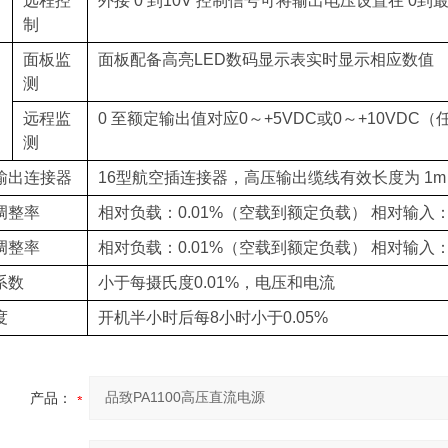
远程控
外接 0 到10V 控制信号可将输出电压设置在 0
制
面板监
面板配备高亮LED数码显示表实时显示相应数值
测
远程监
0 至额定输出值对应0～+5VDC或0～+10VDC
测
输出连接器
16型航空插连接器，高压输出缆线有效长度为 1m
调整率
相对负载：0.01%（空载到额定负载） 相对输入：±
调整率
相对负载：0.01%（空载到额定负载） 相对输入：±
系数
小于每摄氏度0.01%，电压和电流
度
开机半小时后每8小时小于0.05%
产品：