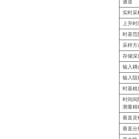
通道
实时采
上升时
时基范
采样方
存储深
输入耦
输入阻
时基精
时间间
测量精
垂直灵
垂直分