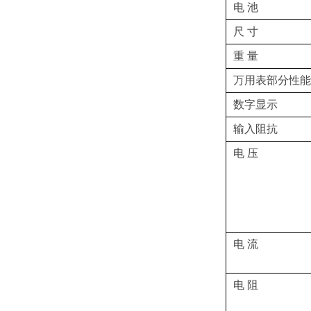
电 池
尺 寸
重 量
万用表部分性能
数字显示
输入阻抗
电 压
电 流
电 阻