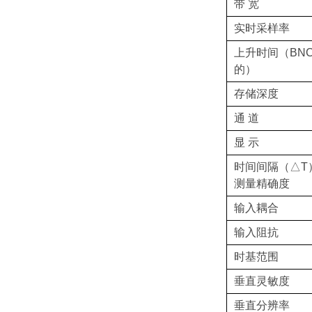
带 宽
实时采样率
上升时间
（BN
的）
存储深度
通 道
显 示
时间间隔（△T
测量精确度
输入耦合
输入阻抗
时基范围
垂直灵敏度
垂直分辨率