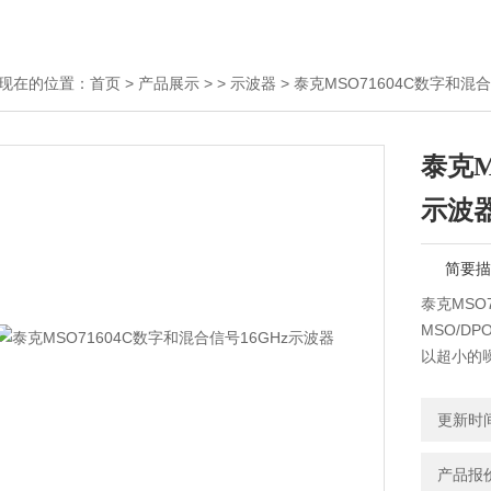
现在的位置：
首页
>
产品展示
> >
示波器
> 泰克MSO71604C数字和混
泰克M
示波
简要描
泰克MSO
MSO/D
以超小的
析工具进行
适合于模
更新时间：
产品报