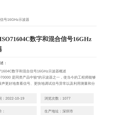
合信号16GHz示波器
SO71604C数字和混合信号16GHz
器
述：
71604C数字和混合信号16GHz示波器概述
PO70000 是同类产品中较*的示波器之一，使当今的工程师能够
噪声更好地查看信号、更快地调试信号异常以及利用测量和分
自动一致性测试和其他验证。此外，MSO/DPO70000 非常
拟/数字设计和调试、数据通信和高速串行通信。
2022-10-19
浏览次数：1077
价：
生产地址：深圳市